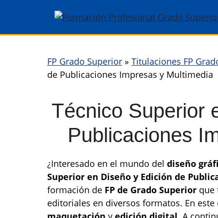
Saltar
al
contenido
FP Grado Superior
»
Titulaciones FP Grad
de Publicaciones Impresas y Multimedia
Técnico Superior 
Publicaciones I
¿Interesado en el mundo del
diseño gráf
Superior en Diseño y Edición de Publi
formación de
FP de Grado Superior
que t
editoriales en diversos formatos. En este
maquetación
y
edición digital
. A conti