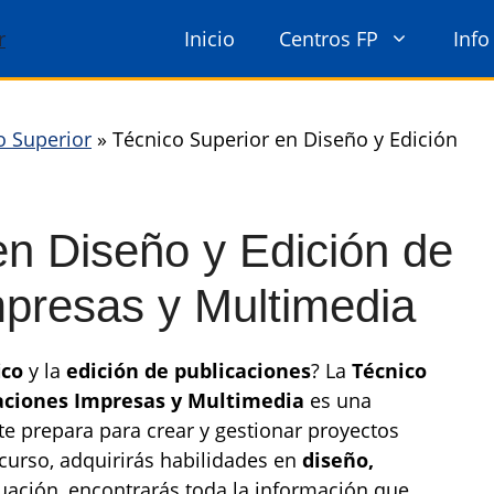
Inicio
Centros FP
Info
o Superior
»
Técnico Superior en Diseño y Edición
en Diseño y Edición de
mpresas y Multimedia
ico
y la
edición de publicaciones
? La
Técnico
caciones Impresas y Multimedia
es una
e prepara para crear y gestionar proyectos
 curso, adquirirás habilidades en
diseño,
nuación, encontrarás toda la información que