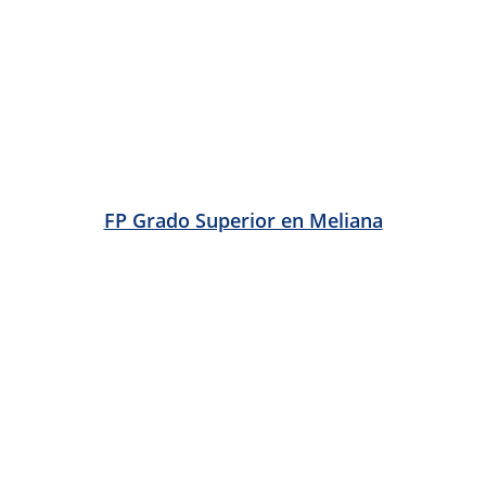
FP Grado Superior en Montroy
FP Grado Superior en Montserrat
FP Grado Superior en Museros
FP Grado Superior en Náquera
FP Grado Superior en Navarrés