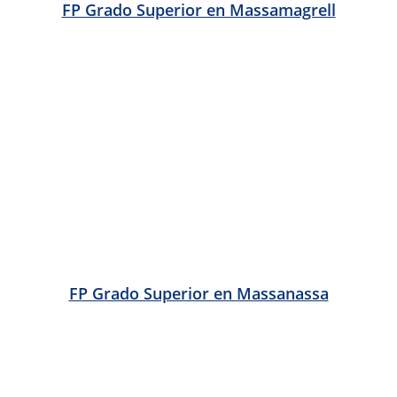
FP Grado Superior en Miramar
FP Grado Superior en Mislata
FP Grado Superior en Mogente
FP Grado Superior en Moncada
FP Grado Superior en Montaverner
FP Grado Superior en Monte Vedat