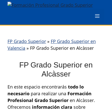
Saltar
al
Menú
contenido
FP Grado Superior
»
FP Grado Superior en
Valencia
»
FP Grado Superior en Alcàsser
FP Grado Superior en
Alcàsser
En este espacio encontrarás
todo lo
necesario
para realizar una
Formación
Profesional Grado Superior
en Alcàsser.
Ofrecemos
información clara
sobre